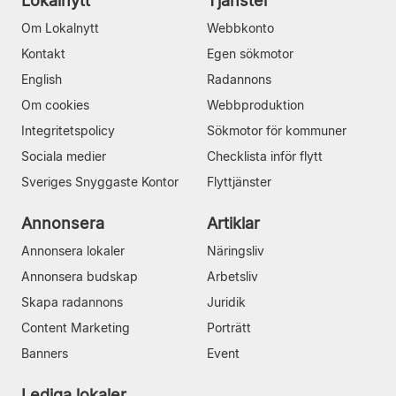
Lokalnytt
Tjänster
Om Lokalnytt
Webbkonto
Kontakt
Egen sökmotor
English
Radannons
Om cookies
Webbproduktion
Integritetspolicy
Sökmotor för kommuner
Sociala medier
Checklista inför flytt
Sveriges Snyggaste Kontor
Flyttjänster
Annonsera
Artiklar
Annonsera lokaler
Näringsliv
Annonsera budskap
Arbetsliv
Skapa radannons
Juridik
Content Marketing
Porträtt
Banners
Event
Lediga lokaler