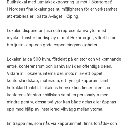
Butikslokal med utmärkt exponering ut mot Hökartorget!
I Nordeas fina lokaler ges nu möjligheten för er verksamhet
att etablera er i bästa A-läget i Köping.
Lokalen disponerar ljusa och representativa ytor med
mycket fönster för display ut mot Hökartorget, vilket tillför
bra ljusinsläpp och goda exponeringsmöjligheter.
Lokalen är ca 500 kvm, fördelat på en stor och välkomnande
entré, konferensrum och bankvalv i den offentliga delen.
Vidare in i lokalens interna del, möts ni av ett öppet
kontorslandskap, mötesrum, ett rymligt kapprum samt
helkaklad toalett. I lokalens hörnsektion finner ni en stor
konferens för större sällskap samt en personalyta med
mindre pentry, dessa två ytor kan både delas eller öppnas
upp med hjälp av installerad vikvägg mellan ytorna.
En trappa ner, som nås via kapprummet, finns förråds- och