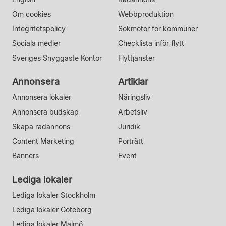
Om cookies
Webbproduktion
Integritetspolicy
Sökmotor för kommuner
Sociala medier
Checklista inför flytt
Sveriges Snyggaste Kontor
Flyttjänster
Annonsera
Artiklar
Annonsera lokaler
Näringsliv
Annonsera budskap
Arbetsliv
Skapa radannons
Juridik
Content Marketing
Porträtt
Banners
Event
Lediga lokaler
Lediga lokaler Stockholm
Lediga lokaler Göteborg
Lediga lokaler Malmö