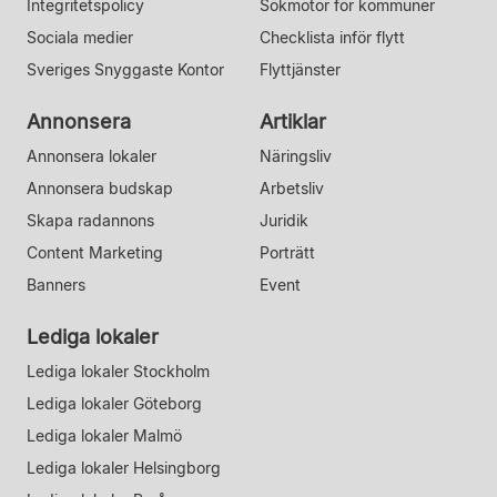
Integritetspolicy
Sökmotor för kommuner
Sociala medier
Checklista inför flytt
Sveriges Snyggaste Kontor
Flyttjänster
Annonsera
Artiklar
Annonsera lokaler
Näringsliv
Annonsera budskap
Arbetsliv
Skapa radannons
Juridik
Content Marketing
Porträtt
Banners
Event
Lediga lokaler
Lediga lokaler Stockholm
Lediga lokaler Göteborg
Lediga lokaler Malmö
Lediga lokaler Helsingborg