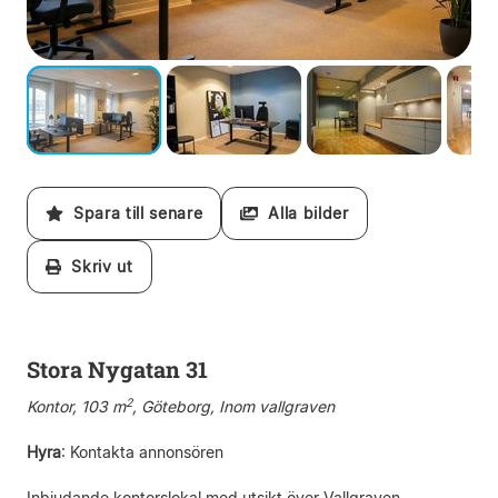
Spara till senare
Alla bilder
Skriv ut
Stora Nygatan 31
2
Kontor, 103 m
, Göteborg, Inom vallgraven
Hyra
:
Kontakta annonsören
Inbjudande kontorslokal med utsikt över Vallgraven