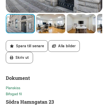
Spara till senare
Alla bilder
Skriv ut
Dokument
Planskiss
Bifogad fil
Södra Hamngatan 23