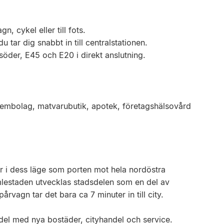
n, cykel eller till fots.
 tar dig snabbt in till centralstationen.
/söder, E45 och E20 i direkt anslutning.
tembolag, matvarubutik, apotek, företagshälsovård
er i dess läge som porten mot hela nordöstra
lestaden utvecklas stadsdelen som en del av
vagn tar det bara ca 7 minuter in till city.
sdel med nya bostäder, cityhandel och service.