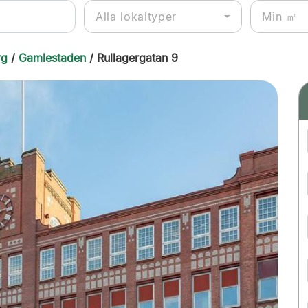
Alla lokaltyper
rg
/
Gamlestaden
/ Rullagergatan 9