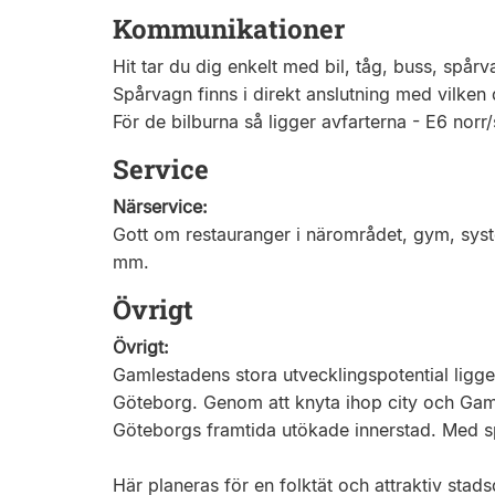
Kommunikationer
Hit tar du dig enkelt med bil, tåg, buss, spårvag
Spårvagn finns i direkt anslutning med vilken du
För de bilburna så ligger avfarterna - E6 norr
Service
Närservice:
Gott om restauranger i närområdet, gym, sys
mm.
Övrigt
Övrigt:
Gamlestadens stora utvecklingspotential ligg
Göteborg. Genom att knyta ihop city och Gam
Göteborgs framtida utökade innerstad. Med spår
Här planeras för en folktät och attraktiv stad