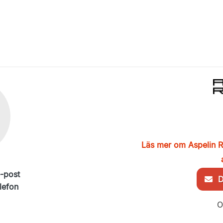
Läs mer om Aspelin
e-post
De
lefon
O