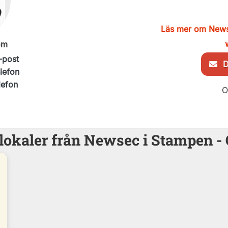
Läs mer om New
öm
-post
De
elefon
lefon
O
lokaler från Newsec i Stampen -