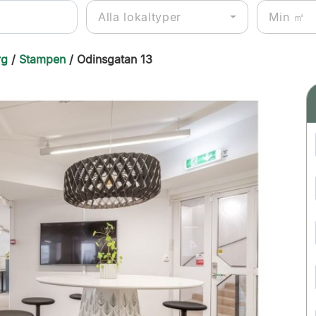
Alla lokaltyper
rg
/
Stampen
/ Odinsgatan 13