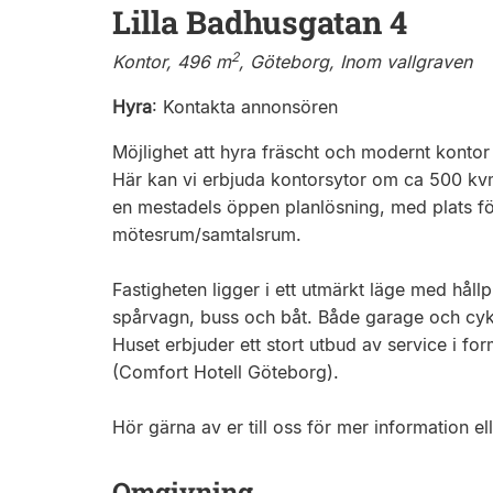
Lilla Badhusgatan 4
2
Kontor, 496 m
, Göteborg, Inom vallgraven
Hyra
:
Kontakta annonsören
Möjlighet att hyra fräscht och modernt kontor
Här kan vi erbjuda kontorsytor om ca 500 kvm
en mestadels öppen planlösning, med plats för 
mötesrum/samtalsrum.
Fastigheten ligger i ett utmärkt läge med håll
spårvagn, buss och båt. Både garage och cykel
Huset erbjuder ett stort utbud av service i fo
(Comfort Hotell Göteborg).
Hör gärna av er till oss för mer information ell
Omgivning