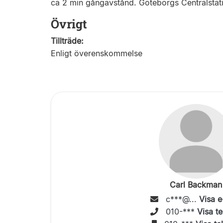
ca 2 min gångavstånd. Göteborgs Centralstatio
Övrigt
Tillträde:
Enligt överenskommelse
Carl Backman
c***@...
Visa e
010-***
Visa te