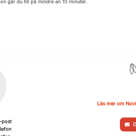
n går du till på mindre än 10 minuter.
Läs mer om Novi
-post
De
lefon