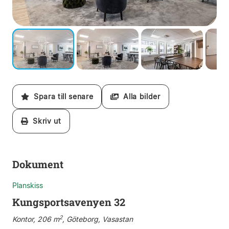
Spara till senare
Alla bilder
Skriv ut
Dokument
Planskiss
Kungsportsavenyen 32
2
Kontor, 206 m
, Göteborg, Vasastan