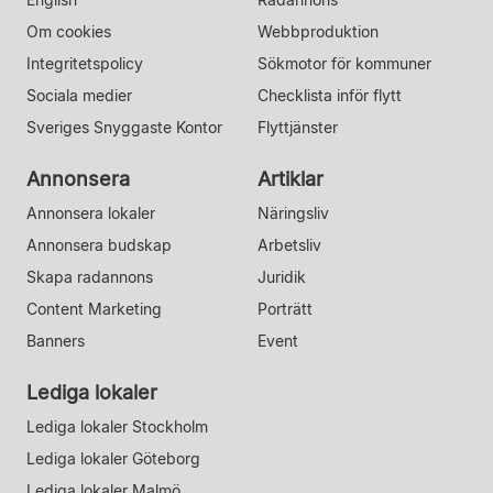
Om cookies
Webbproduktion
Integritetspolicy
Sökmotor för kommuner
Sociala medier
Checklista inför flytt
Sveriges Snyggaste Kontor
Flyttjänster
Annonsera
Artiklar
Annonsera lokaler
Näringsliv
Annonsera budskap
Arbetsliv
Skapa radannons
Juridik
Content Marketing
Porträtt
Banners
Event
Lediga lokaler
Lediga lokaler Stockholm
Lediga lokaler Göteborg
Lediga lokaler Malmö