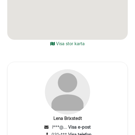
Visa stor karta
Lena Brixstedt
l***@...
Visa e-post
031-***
Visa telefon