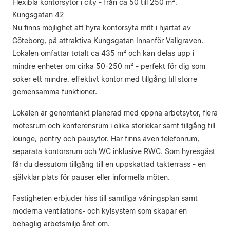
Flexibla kontorsytor i city - från ca 50 till 250 m²,
Kungsgatan 42
Nu finns möjlighet att hyra kontorsyta mitt i hjärtat av
Göteborg, på attraktiva Kungsgatan Innanför Vallgraven.
Lokalen omfattar totalt ca 435 m² och kan delas upp i
mindre enheter om cirka 50-250 m² - perfekt för dig som
söker ett mindre, effektivt kontor med tillgång till större
gemensamma funktioner.
Lokalen är genomtänkt planerad med öppna arbetsytor, flera
mötesrum och konferensrum i olika storlekar samt tillgång till
lounge, pentry och pausytor. Här finns även telefonrum,
separata kontorsrum och WC inklusive RWC. Som hyresgäst
får du dessutom tillgång till en uppskattad takterrass - en
självklar plats för pauser eller informella möten.
Fastigheten erbjuder hiss till samtliga våningsplan samt
moderna ventilations- och kylsystem som skapar en
behaglig arbetsmiljö året om.