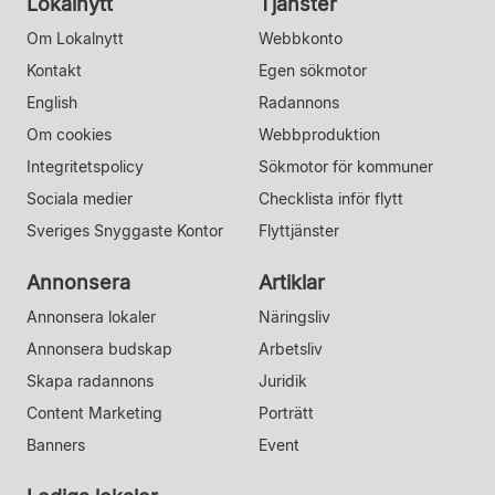
Lokalnytt
Tjänster
Om Lokalnytt
Webbkonto
Kontakt
Egen sökmotor
English
Radannons
Om cookies
Webbproduktion
Integritetspolicy
Sökmotor för kommuner
Sociala medier
Checklista inför flytt
Sveriges Snyggaste Kontor
Flyttjänster
Annonsera
Artiklar
Annonsera lokaler
Näringsliv
Annonsera budskap
Arbetsliv
Skapa radannons
Juridik
Content Marketing
Porträtt
Banners
Event