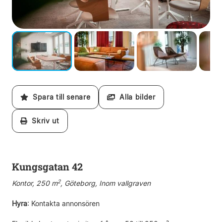
Spara till senare
Alla bilder
Skriv ut
Kungsgatan 42
2
Kontor, 250 m
, Göteborg, Inom vallgraven
Hyra
:
Kontakta annonsören