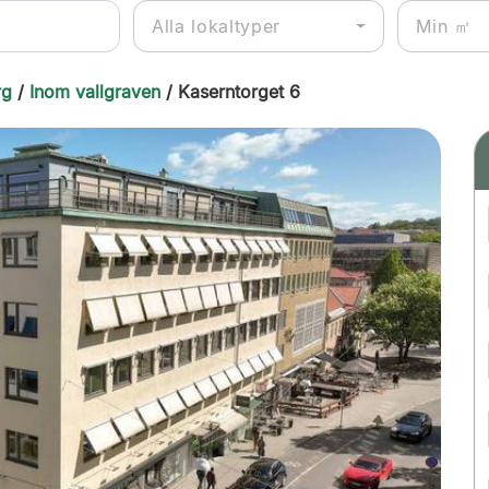
Alla lokaltyper
rg
/
Inom vallgraven
/ Kaserntorget 6