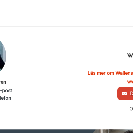
Läs mer om Wallen
ww
ren
e-post
De
lefon
O