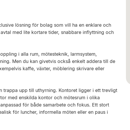
nclusive lösning för bolag som vill ha en enklare och
 avtal med lite kortare tider, snabbare inflyttning och
pkoppling i alla rum, mötesteknik, larmsystem,
ing. Men du kan givetvis också enkelt addera till de
xempelvis kaffe, växter, möblering skrivare eller
rappa upp till uthyrning. Kontoret ligger i ett trevligt
tor med enskilda kontor och mötesrum i olika
jö anpassad för både samarbete och fokus. Ett stort
isk för luncher, informella möten eller en paus i