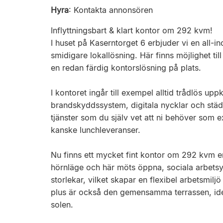
Hyra
:
Kontakta annonsören
Inflyttningsbart & klart kontor om 292 kvm!
I huset på Kaserntorget 6 erbjuder vi en all-i
smidigare lokallösning. Här finns möjlighet till
en redan färdig kontorslösning på plats.
I kontoret ingår till exempel alltid trådlös up
brandskyddssystem, digitala nycklar och städn
tjänster som du själv vet att ni behöver som e
kanske lunchleveranser.
Nu finns ett mycket fint kontor om 292 kvm en t
hörnläge och här möts öppna, sociala arbetsy
storlekar, vilket skapar en flexibel arbetsmil
plus är också den gemensamma terrassen, ideal
solen.