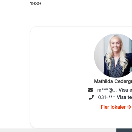
1939
Mathilda Cederg
m***@...
Visa 
031-***
Visa te
Fler lokaler