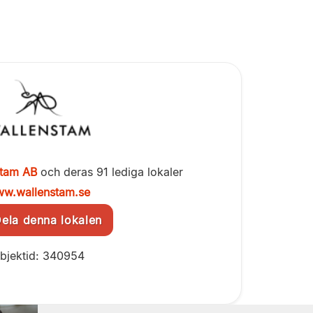
stam AB
och deras 91 lediga lokaler
w.wallenstam.se
la denna lokalen
bjektid: 340954