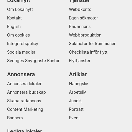
Lokalnytt
Tjänster
Om Lokalnytt
Webbkonto
Kontakt
Egen sökmotor
English
Radannons
Om cookies
Webbproduktion
Integritetspolicy
Sökmotor för kommuner
Sociala medier
Checklista inför flytt
Sveriges Snyggaste Kontor
Flyttjänster
Annonsera
Artiklar
Annonsera lokaler
Näringsliv
Annonsera budskap
Arbetsliv
Skapa radannons
Juridik
Content Marketing
Porträtt
Banners
Event
Lediga lokaler