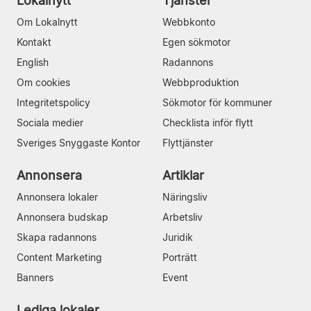
Lokalnytt
Tjänster
Om Lokalnytt
Webbkonto
Kontakt
Egen sökmotor
English
Radannons
Om cookies
Webbproduktion
Integritetspolicy
Sökmotor för kommuner
Sociala medier
Checklista inför flytt
Sveriges Snyggaste Kontor
Flyttjänster
Annonsera
Artiklar
Annonsera lokaler
Näringsliv
Annonsera budskap
Arbetsliv
Skapa radannons
Juridik
Content Marketing
Porträtt
Banners
Event
Lediga lokaler