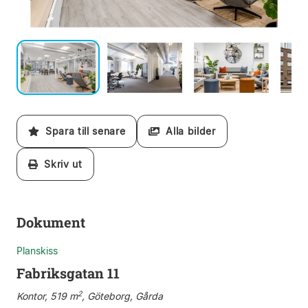
Spara till senare
Alla bilder
Skriv ut
Dokument
Planskiss
Fabriksgatan 11
2
Kontor, 519 m
, Göteborg, Gårda