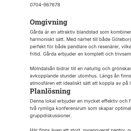
0704-967678
Omgivning
Gårda är en attraktiv blandstad som kombinera
harmoniskt sätt. Med närhet till både Götebor
perfekt för både pendlare och resenärer, vilke
fritid. Gårda erbjuder en komplett och trivsam
Mölndalsån bidrar till en naturlig och grönsk
avkopplande stunder utomhus. Längs ån finns fl
atmosfären ett idealiskt sätt att koppla av på 
Planlösning
Denna lokal erbjuder en mycket effektiv och f
två rymliga konferensrum som skapar optimala
gruppdiskussioner.
Här finns även ett stort, nyrenoverat pentry