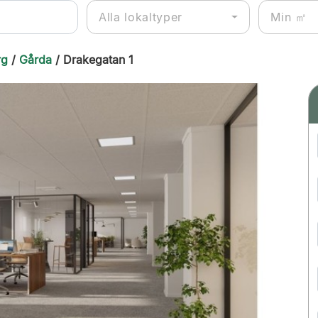
Alla lokaltyper
rg
/
Gårda
/ Drakegatan 1