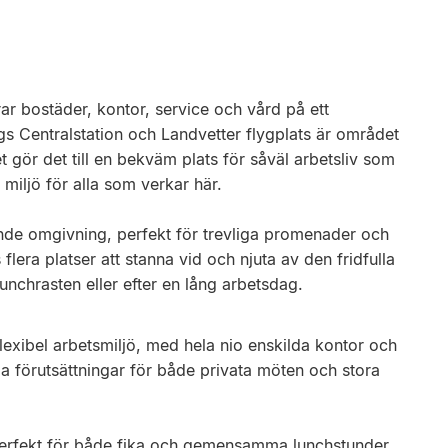
r bostäder, kontor, service och vård på ett
gs Centralstation och Landvetter flygplats är området
t gör det till en bekväm plats för såväl arbetsliv som
 miljö för alla som verkar här.
ande omgivning, perfekt för trevliga promenader och
era platser att stanna vid och njuta av den fridfulla
lunchrasten eller efter en lång arbetsdag.
lexibel arbetsmiljö, med hela nio enskilda kontor och
 förutsättningar för både privata möten och stora
, perfekt för både fika och gemensamma lunchstunder.