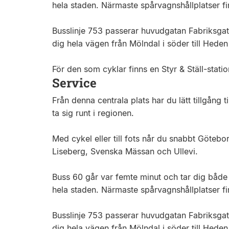
hela staden. Närmaste spårvagnshållplatser fin
Busslinje 753 passerar huvudgatan Fabriksgata
dig hela vägen från Mölndal i söder till Heden
För den som cyklar finns en Styr & Ställ-statio
Service
Från denna centrala plats har du lätt tillgång t
ta sig runt i regionen.
Med cykel eller till fots når du snabbt Götebo
Liseberg, Svenska Mässan och Ullevi.
Buss 60 går var femte minut och tar dig både ös
hela staden. Närmaste spårvagnshållplatser fin
Busslinje 753 passerar huvudgatan Fabriksgata
dig hela vägen från Mölndal i söder till Heden