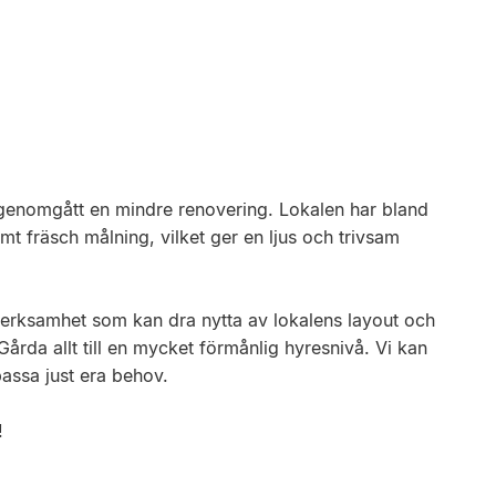
t genomgått en mindre renovering. Lokalen har bland
t fräsch målning, vilket ger en ljus och trivsam
 verksamhet som kan dra nytta av lokalens layout och
Gårda allt till en mycket förmånlig hyresnivå. Vi kan
passa just era behov.
!