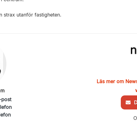
n strax utanför fastigheten.
Läs mer om New
öm
-post
De
elefon
lefon
O