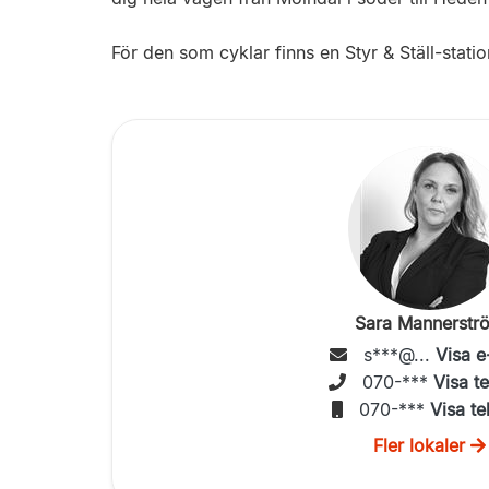
För den som cyklar finns en Styr & Ställ-statio
Sara Mannerstr
s***@...
Visa e
070-***
Visa t
070-***
Visa te
Fler lokaler