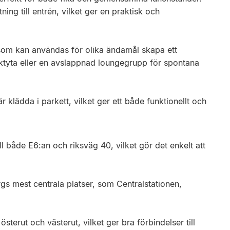
tning till entrén, vilket ger en praktisk och
som kan användas för olika ändamål skapa ett
ektyta eller en avslappnad loungegrupp för spontana
klädda i parkett, vilket ger ett både funktionellt och
ill både E6:an och riksväg 40, vilket gör det enkelt att
rgs mest centrala platser, som Centralstationen,
terut och västerut, vilket ger bra förbindelser till