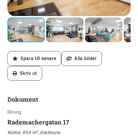
Spara till senare
Alla bilder
Skriv ut
Dokument
Ritning
Rademachergatan 17
2
Kontor, 654 m
, Eskilstuna