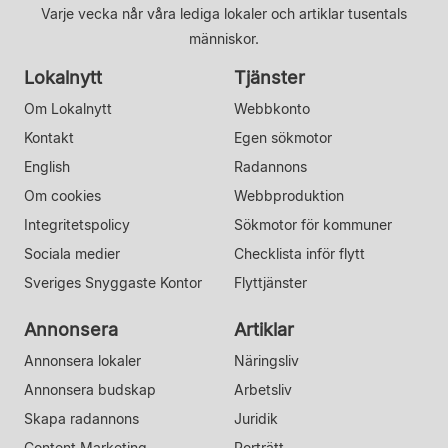
Varje vecka når våra lediga lokaler och artiklar tusentals
människor.
Lokalnytt
Tjänster
Om Lokalnytt
Webbkonto
Kontakt
Egen sökmotor
English
Radannons
Om cookies
Webbproduktion
Integritetspolicy
Sökmotor för kommuner
Sociala medier
Checklista inför flytt
Sveriges Snyggaste Kontor
Flyttjänster
Annonsera
Artiklar
Annonsera lokaler
Näringsliv
Annonsera budskap
Arbetsliv
Skapa radannons
Juridik
Content Marketing
Porträtt