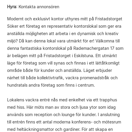
Hyra
:
Kontakta annonsören
Modernt och exklusivt kontor uthyres mitt på Fristadstorget
Söker ert företag en representativ kontorslokal som ger era
anställda möjligheten att arbeta i en dynamisk och kreativ
miljö? Då kan denna lokal vara utmärkt för er! Välkomna till
denna fantastiska kontorslokal på Rademachergatan 17 som
är belägen mitt på Fristadstorget i Eskilstuna. Ett utmärkt
läge för företag som vill synas och finnas i ett lättåtkomligt
område både för kunder och anställda. Läget erbjuder
närhet till både kollektivtrafik, vackra promenadstråk och
hundratals andra företag som finns i centrum.
Lokalens vackra entré nås med enkelhet via ett trapphus
med hiss. Här möts man av stora och ljusa ytor som idag
används som reception och lounge för kunder. I anslutning
till entrén finns ett antal moderna konferens- och mötesrum
med heltäckningsmattor och gardiner. För att skapa en