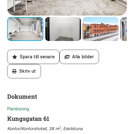
Spara till senare
Alla bilder
Skriv ut
Dokument
Planlösning
Kungsgatan 61
2
Kontor/Kontorshotell, 38 m
, Eskilstuna