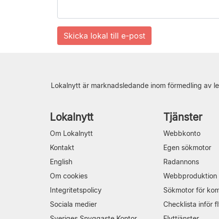
Lokalnytt är marknadsledande inom förmedling av le
Lokalnytt
Tjänster
Om Lokalnytt
Webbkonto
Kontakt
Egen sökmotor
English
Radannons
Om cookies
Webbproduktion
Integritetspolicy
Sökmotor för ko
Sociala medier
Checklista inför fl
Sveriges Snyggaste Kontor
Flyttjänster