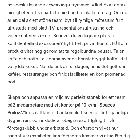
hot-desk i levande coworking-utrymmen, vilket ökar deras
möjligheter att samarbeta med andra lokala företag. Om du
är en del av ett större team, byt till rymliga mötesrum fullt
utrustade med platt-TV, presentationsutrustning och
videokonferensteknik. Behöver du en lugnare plats för
konfidentiella diskussioner? Byt till ett privat kontor. Håll din
produktivitet hög genom att ta regelbundna pauser. Ta en
kaffe och träffa kollegorna över en baristabryggt kaffe i det
välfyllda köket. När du är klar för dagen, finns det gott om
kaféer, restauranger och fritidsfaciliteter en kort promenad
bort.
Skapa och anpassa en miljö av perfekt storlek för ett team
på
2 medarbetare med ett kontor på 10 kvm i Spaces
Burlöv.
Våra small kontor har komplett service, är tillgängliga
dygnet runt och inkluderar obegränsad tillgång till vår
företagsklubb under arbetstid. Och eftersom vi vet hur
snabbt verksamheten kan förändras kommer vi alltid låta dig