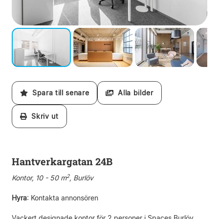
Spara till senare
Alla bilder
Skriv ut
Hantverkargatan 24B
2
Kontor, 10 - 50 m
, Burlöv
Hyra
:
Kontakta annonsören
Vackert designade kontor för 2 personer i Spaces Burlöv