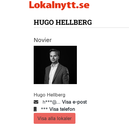
HUGO HELLBERG
Novier
Hugo Hellberg
h***@...
Visa e-post
***
Visa telefon
Visa alla lokaler