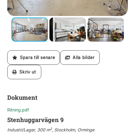
Spara till senare
Alla bilder
Skriv ut
Dokument
Ritning.pdf
Stenhuggarvägen 9
2
Industri/Lager, 300 m
, Stockholm, Orminge