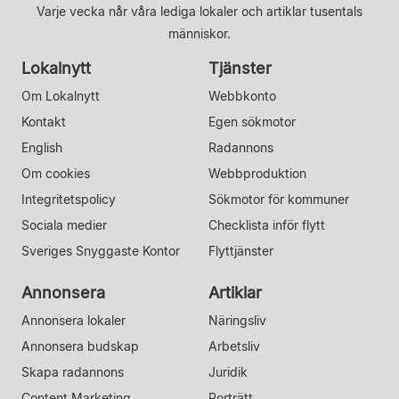
Varje vecka når våra lediga lokaler och artiklar tusentals
människor.
Lokalnytt
Tjänster
Om Lokalnytt
Webbkonto
Kontakt
Egen sökmotor
English
Radannons
Om cookies
Webbproduktion
Integritetspolicy
Sökmotor för kommuner
Sociala medier
Checklista inför flytt
Sveriges Snyggaste Kontor
Flyttjänster
Annonsera
Artiklar
Annonsera lokaler
Näringsliv
Annonsera budskap
Arbetsliv
Skapa radannons
Juridik
Content Marketing
Porträtt