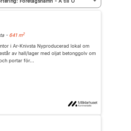
Sortering: Företagsnamn - A till Ö
2
ta -
641 m
ntor i Ar-Knivsta Nyproducerad lokal om
estår av hall/lager med oljat betonggolv om
ch portar för...