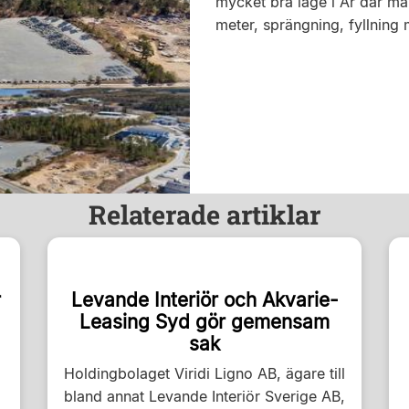
mycket bra läge i Ar där ma
meter, sprängning, fyllning
Relaterade artiklar
r
Levande Interiör och Akvarie-
Leasing Syd gör gemensam
sak
Holdingbolaget Viridi Ligno AB, ägare till
bland annat Levande Interiör Sverige AB,
.