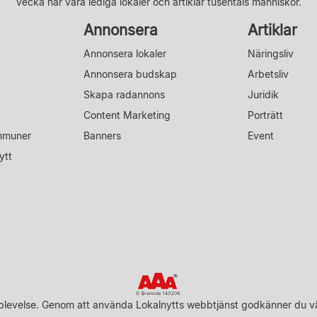
vecka når våra lediga lokaler och artiklar tusentals människor.
Annonsera
Artiklar
Annonsera lokaler
Näringsliv
Annonsera budskap
Arbetsliv
Skapa radannons
Juridik
Content Marketing
Porträtt
mmuner
Banners
Event
ytt
upplevelse. Genom att använda Lokalnytts webbtjänst godkänner du v