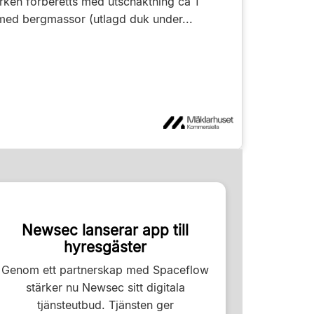
rken förberetts med utschaktning ca 1
 med bergmassor (utlagd duk under...
Newsec lanserar app till
hyresgäster
Genom ett partnerskap med Spaceflow
stärker nu Newsec sitt digitala
tjänsteutbud. Tjänsten ger