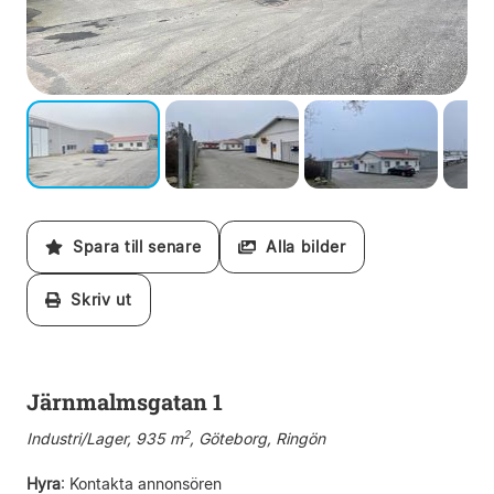
Spara till senare
Alla bilder
Skriv ut
Järnmalmsgatan 1
2
Industri/Lager, 935 m
, Göteborg, Ringön
Hyra
:
Kontakta annonsören