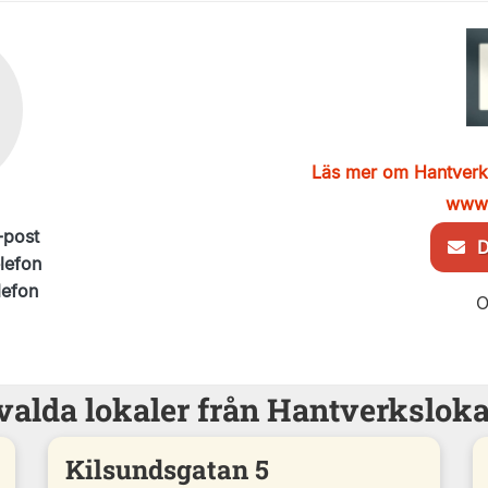
Läs mer om Hantverk
www.
-post
De
elefon
lefon
O
valda lokaler från Hantverksloka
Kilsundsgatan 5