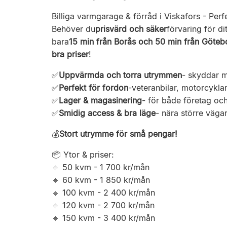
Billiga varmgarage & förråd i Viskafors - Perfe
Behöver du
prisvärd och säker
förvaring för di
bara
15 min från Borås och 50 min från Göteb
bra priser
!
✅
Uppvärmda och torra utrymmen
- skyddar m
✅
Perfekt för fordon
-veteranbilar, motorcykla
✅
Lager & magasinering
- för både företag oc
✅
Smidig access & bra läge
- nära större väga
💰
Stort utrymme för små pengar!
📦 Ytor & priser:
🔹 50 kvm - 1 700 kr/mån
🔹 60 kvm - 1 850 kr/mån
🔹 100 kvm - 2 400 kr/mån
🔹 120 kvm - 2 700 kr/mån
🔹 150 kvm - 3 400 kr/mån