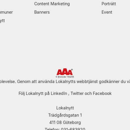
Content Marketing
Porträtt
mmuner
Banners
Event
ytt
upplevelse. Genom att använda Lokalnytts webbtjänst godkänner du v
Följ Lokalnytt på
LinkedIn
,
Twitter
och
Facebook
Lokalnytt
Trädgårdsgatan 1
411 08 Göteborg
Telefon: 031-683920