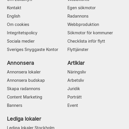
Kontakt
Egen sökmotor
English
Radannons
Om cookies
Webbproduktion
Integritetspolicy
Sökmotor för kommuner
Sociala medier
Checklista inför flytt
Sveriges Snyggaste Kontor
Flyttjänster
Annonsera
Artiklar
Annonsera lokaler
Näringsliv
Annonsera budskap
Arbetsliv
Skapa radannons
Juridik
Content Marketing
Porträtt
Banners
Event
Lediga lokaler
Lediga lokaler Stockholm