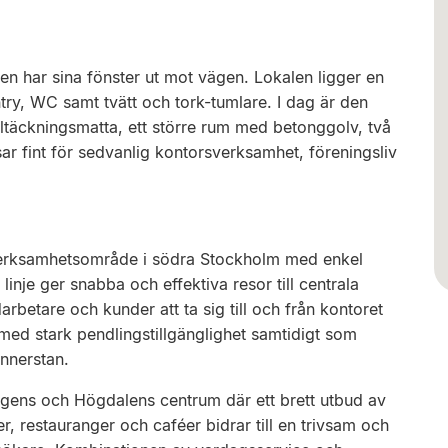
men har sina fönster ut mot vägen. Lokalen ligger en
try, WC samt tvätt och tork-tumlare. I dag är den
äckningsmatta, ett större rum med betonggolv, två
ar fint för sedvanlig kontorsverksamhet, föreningsliv
 verksamhetsområde i södra Stockholm med enkel
inje ger snabba och effektiva resor till centrala
rbetare och kunder att ta sig till och från kontoret
s med stark pendlingstillgänglighet samtidigt som
innerstan.
hagens och Högdalens centrum där ett brett utbud av
er, restauranger och caféer bidrar till en trivsam och