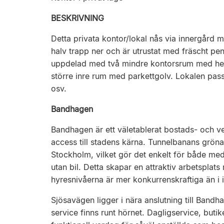
BESKRIVNING
Detta privata kontor/lokal nås via innergård 
halv trapp ner och är utrustat med fräscht pen
uppdelad med två mindre kontorsrum med helt
större inre rum med parkettgolv. Lokalen pass
osv.
Bandhagen
Bandhagen är ett väletablerat bostads- och
access till stadens kärna. Tunnelbanans gröna l
Stockholm, vilket gör det enkelt för både meda
utan bil. Detta skapar en attraktiv arbetsplat
hyresnivåerna är mer konkurrenskraftiga än i 
Sjösavägen ligger i nära anslutning till Band
service finns runt hörnet. Dagligservice, butik