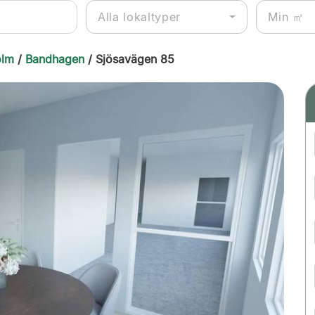
Alla lokaltyper
olm
/
Bandhagen
/ Sjösavägen 85