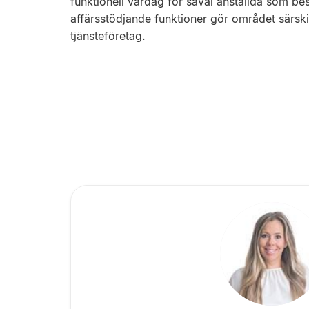
funktionell vardag för såväl anställda som b
affärsstödjande funktioner gör området särski
tjänsteföretag.