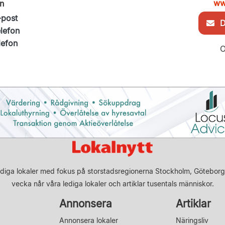
ww
n
-post
De
elefon
lefon
O
diga lokaler med fokus på storstadsregionerna Stockholm, Göteborg
vecka når våra lediga lokaler och artiklar tusentals människor.
Annonsera
Artiklar
Annonsera lokaler
Näringsliv