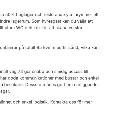
 ca 50% höglager och resterande yta inrymmer ett
dre lagerrum. Som hyresgäst kan du välja att
allt utom WC och kök för att skapa en stor
containrar på totalt 85 kvm med tillstånd, vilka kan
intill väg 73 ger snabb och smidig access till
 har goda kommunikationer med bussar och enkel
l och besökare. Dessutom finns gott om närliggande
agar.
ynlighet och enkel logistik. Kontakta oss för mer