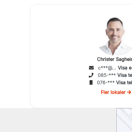
Christer Saghe
c***@...
Visa e
085-***
Visa t
076-***
Visa te
Fler lokaler