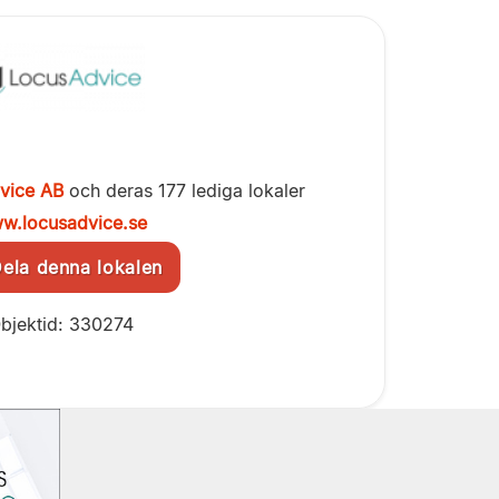
vice AB
och deras 177 lediga lokaler
w.locusadvice.se
la denna lokalen
bjektid: 330274