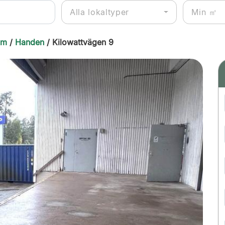
Alla lokaltyper
lm
/
Handen
/ Kilowattvägen 9