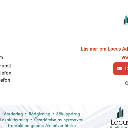
Läs mer om Locus Ad
ww
im
-post
De
elefon
lefon
O