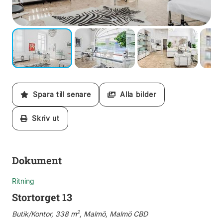
Spara till senare
Alla bilder
Skriv ut
Dokument
Ritning
Stortorget 13
2
Butik/Kontor, 338 m
, Malmö, Malmö CBD