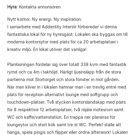
Hyra
:
Kontakta annonsören
Nytt kontor. Ny energi. Ny inspiration.
I samarbete med Addentity Interiör förbereder vi denna
fantastiska lokal för ny hyresgäst. Lokalen ska byggas om till
moderna kontorsytor med plats för ca 20 arbetsplatser i
kreativ miljö. En lokal utöver det vanliga!
Planlösningen fördelar sig över totalt 338 kvm med fantastik
rymd och ca 4m i takhöjd. Härligt ljusinsläpp från de stora
partierna mot Stortorget och stora fönster in mot gården.
När man kliver in i lokalen hamnar man i en trevlig entré med
plats för reception alternativt lounge med soffgrupp och
touchdown-platser. Två stycken kontorslandskap med plats
för 8 respektive 12 arbetsplatser, två rejäla mötesrum samt
WC och kaffe/vattenstation. En trappa ner planeras för
loungeytor och stort kök samt tre st WC. Perfekt ställe att
hänga, spela pingis och flipper eller ordna afterwork! Lokalen