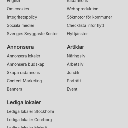
English
Radannons
Om cookies
Webbproduktion
Integritetspolicy
Sökmotor för kommuner
Sociala medier
Checklista inför flytt
Sveriges Snyggaste Kontor
Flyttjänster
Annonsera
Artiklar
Annonsera lokaler
Näringsliv
Annonsera budskap
Arbetsliv
Skapa radannons
Juridik
Content Marketing
Porträtt
Banners
Event
Lediga lokaler
Lediga lokaler Stockholm
Lediga lokaler Göteborg
Lediga lokaler Malmö