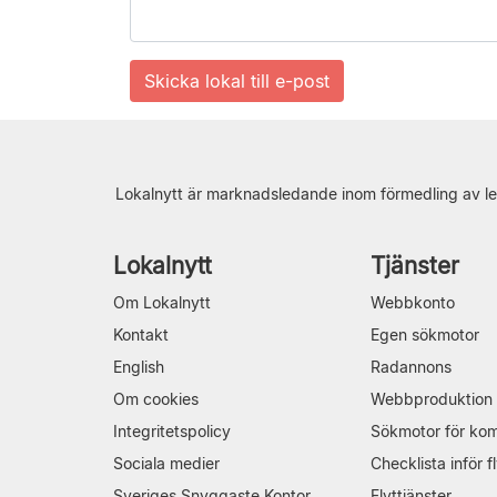
Lokalnytt är marknadsledande inom förmedling av le
Lokalnytt
Tjänster
Om Lokalnytt
Webbkonto
Kontakt
Egen sökmotor
English
Radannons
Om cookies
Webbproduktion
Integritetspolicy
Sökmotor för ko
Sociala medier
Checklista inför fl
Sveriges Snyggaste Kontor
Flyttjänster