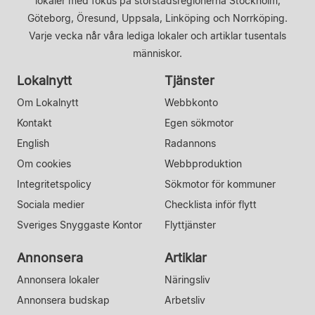
lokaler med fokus på storstadsregionerna Stockholm,
Göteborg, Öresund, Uppsala, Linköping och Norrköping.
Varje vecka når våra lediga lokaler och artiklar tusentals
människor.
Lokalnytt
Tjänster
Om Lokalnytt
Webbkonto
Kontakt
Egen sökmotor
English
Radannons
Om cookies
Webbproduktion
Integritetspolicy
Sökmotor för kommuner
Sociala medier
Checklista inför flytt
Sveriges Snyggaste Kontor
Flyttjänster
Annonsera
Artiklar
Annonsera lokaler
Näringsliv
Annonsera budskap
Arbetsliv