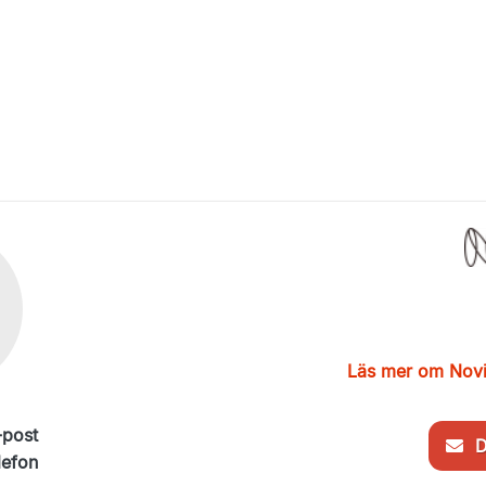
Läs mer om Novi
-post
De
lefon