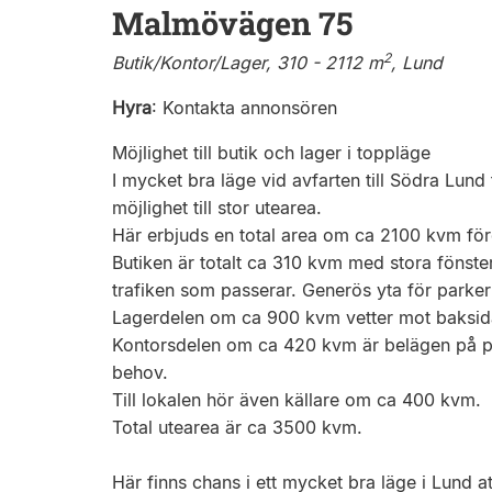
Malmövägen 75
2
Butik/Kontor/Lager, 310 - 2112 m
, Lund
Hyra
:
Kontakta annonsören
Möjlighet till butik och lager i toppläge
I mycket bra läge vid avfarten till Södra Lund 
möjlighet till stor utearea.
Här erbjuds en total area om ca 2100 kvm förd
Butiken är totalt ca 310 kvm med stora fönst
trafiken som passerar. Generös yta för parkerin
Lagerdelen om ca 900 kvm vetter mot baksidan
Kontorsdelen om ca 420 kvm är belägen på p
behov.
Till lokalen hör även källare om ca 400 kvm.
Total utearea är ca 3500 kvm.
Här finns chans i ett mycket bra läge i Lund a