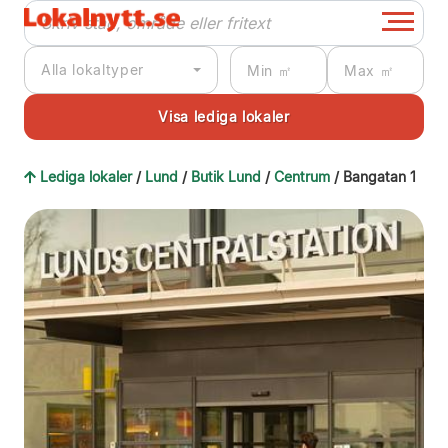
Alla lokaltyper
Lediga lokaler
/
Lund
/
Butik Lund
/
Centrum
/ Bangatan 1