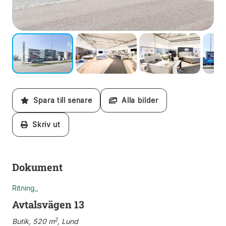
Spara till senare
Alla bilder
Skriv ut
Dokument
Ritning_
Avtalsvägen 13
2
Butik, 520 m
, Lund