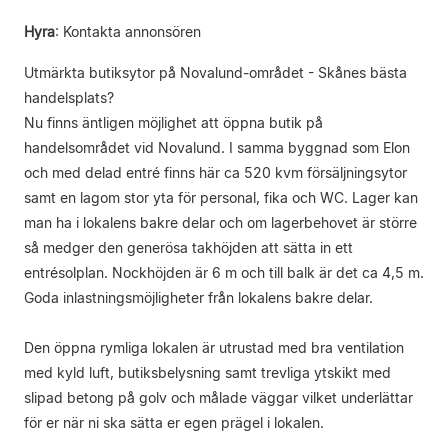
Hyra
:
Kontakta annonsören
Utmärkta butiksytor på Novalund-området - Skånes bästa
handelsplats?
Nu finns äntligen möjlighet att öppna butik på
handelsområdet vid Novalund. I samma byggnad som Elon
och med delad entré finns här ca 520 kvm försäljningsytor
samt en lagom stor yta för personal, fika och WC. Lager kan
man ha i lokalens bakre delar och om lagerbehovet är större
så medger den generösa takhöjden att sätta in ett
entrésolplan. Nockhöjden är 6 m och till balk är det ca 4,5 m.
Goda inlastningsmöjligheter från lokalens bakre delar.
Den öppna rymliga lokalen är utrustad med bra ventilation
med kyld luft, butiksbelysning samt trevliga ytskikt med
slipad betong på golv och målade väggar vilket underlättar
för er när ni ska sätta er egen prägel i lokalen.