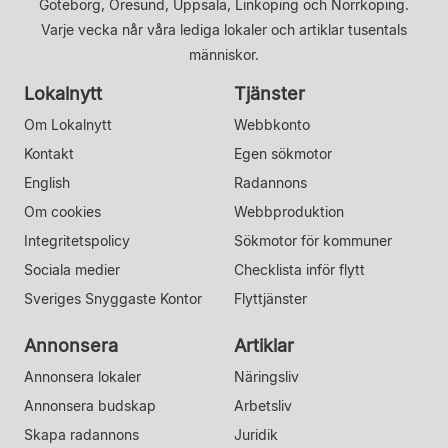
Göteborg, Öresund, Uppsala, Linköping och Norrköping.
Varje vecka når våra lediga lokaler och artiklar tusentals
människor.
Lokalnytt
Tjänster
Om Lokalnytt
Webbkonto
Kontakt
Egen sökmotor
English
Radannons
Om cookies
Webbproduktion
Integritetspolicy
Sökmotor för kommuner
Sociala medier
Checklista inför flytt
Sveriges Snyggaste Kontor
Flyttjänster
Annonsera
Artiklar
Annonsera lokaler
Näringsliv
Annonsera budskap
Arbetsliv
Skapa radannons
Juridik