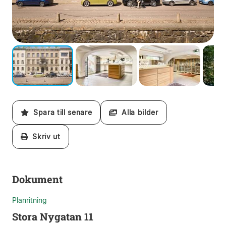
Spara till senare
Alla bilder
Skriv ut
Dokument
Planritning
Stora Nygatan 11