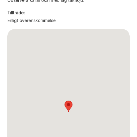
Observera källarlokal med låg takhöjd.
Tillträde:
Enligt överenskommelse