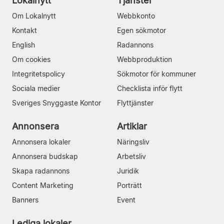
Lokalnytt
Tjänster
Om Lokalnytt
Webbkonto
Kontakt
Egen sökmotor
English
Radannons
Om cookies
Webbproduktion
Integritetspolicy
Sökmotor för kommuner
Sociala medier
Checklista inför flytt
Sveriges Snyggaste Kontor
Flyttjänster
Annonsera
Artiklar
Annonsera lokaler
Näringsliv
Annonsera budskap
Arbetsliv
Skapa radannons
Juridik
Content Marketing
Porträtt
Banners
Event
Lediga lokaler