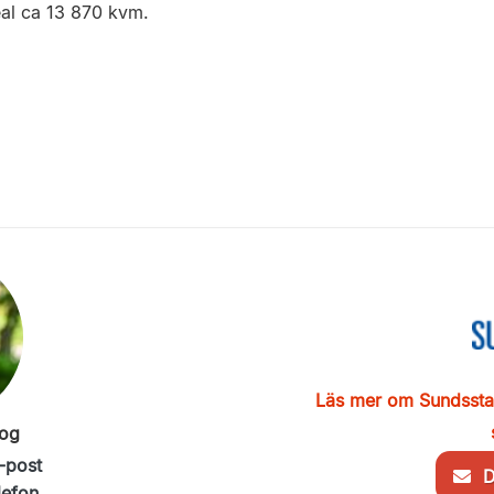
al ca 13 870 kvm.
Läs mer om Sundsst
og
-post
De
lefon