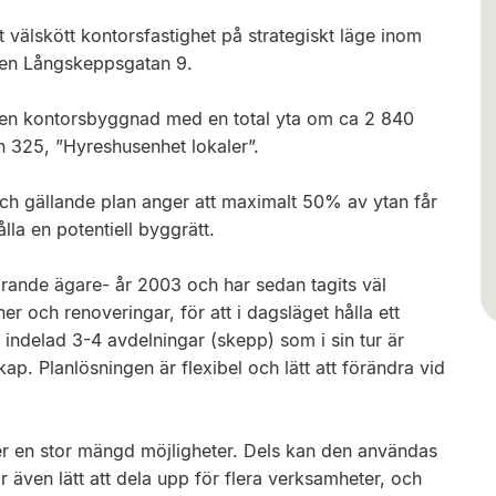
t välskött kontorsfastighet på strategiskt läge inom
en Långskeppsgatan 9.
 en kontorsbyggnad med en total yta om ca 2 840
325, ”Hyreshusenhet lokaler”.
ch gällande plan anger att maximalt 50% av ytan får
lla en potentiell byggrätt.
ande ägare- år 2003 och har sedan tagits väl
ch renoveringar, för att i dagsläget hålla ett
indelad 3-4 avdelningar (skepp) som i sin tur är
p. Planlösningen är flexibel och lätt att förändra vid
er en stor mängd möjligheter. Dels kan den användas
 även lätt att dela upp för flera verksamheter, och