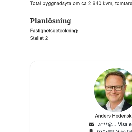
Total byggnadsyta om ca 2 840 kvm, tomtare
Planlösning
Fastighetsbeteckning:
Stallet 2
Anders Hedensk
a***@...
Visa e
070-***
Visa te