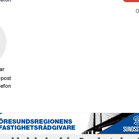
O
ar
-post
lefon