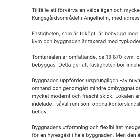
Tillfälle att förvärva en välbelägen och mycke
Kungsgårdsområdet i Ängelholm, med adress
Fastigheten, som är friköpt, är bebyggd med
kvm och byggnaden är taxerad med typkoden 
Tomtarealen är omfattande, ca 13 870 kvm, o
bebyggas. Detta ger att fastigheten bör innehå
Byggnaden uppfördes ursprungligen -av nuvar
omhand och genomgått mindre ombyggnationer o
mycket modernt och fräscht skick. Lokalen är 
indelade i såväl rum som öppna kontorslandska
behov.
Byggnadens utformning och flexibilitet medg
för en hyresgäst i hela byggnaden. Men den är