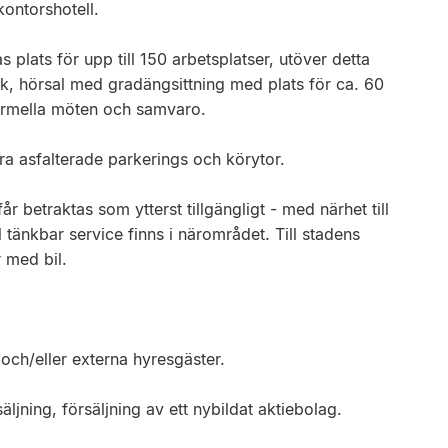
kontorshotell.
 plats för upp till 150 arbetsplatser, utöver detta
k, hörsal med gradängsittning med plats för ca. 60
formella möten och samvaro.
ra asfalterade parkerings och körytor.
år betraktas som ytterst tillgängligt - med närhet till
l tänkbar service finns i närområdet. Till stadens
 med bil.
 och/eller externa hyresgäster.
jning, försäljning av ett nybildat aktiebolag.