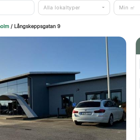
Alla lokaltyper
holm
/ Långskeppsgatan 9