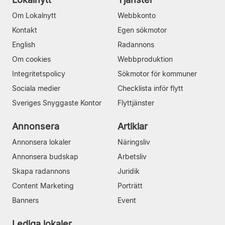
Om Lokalnytt
Webbkonto
Kontakt
Egen sökmotor
English
Radannons
Om cookies
Webbproduktion
Integritetspolicy
Sökmotor för kommuner
Sociala medier
Checklista inför flytt
Sveriges Snyggaste Kontor
Flyttjänster
Annonsera
Artiklar
Annonsera lokaler
Näringsliv
Annonsera budskap
Arbetsliv
Skapa radannons
Juridik
Content Marketing
Porträtt
Banners
Event
Lediga lokaler