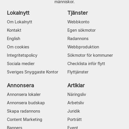
människor.
Lokalnytt
Tjänster
Om Lokalnytt
Webbkonto
Kontakt
Egen sökmotor
English
Radannons
Om cookies
Webbproduktion
Integritetspolicy
Sökmotor för kommuner
Sociala medier
Checklista inför flytt
Sveriges Snyggaste Kontor
Flyttjänster
Annonsera
Artiklar
Annonsera lokaler
Näringsliv
Annonsera budskap
Arbetsliv
Skapa radannons
Juridik
Content Marketing
Porträtt
Banners
Event