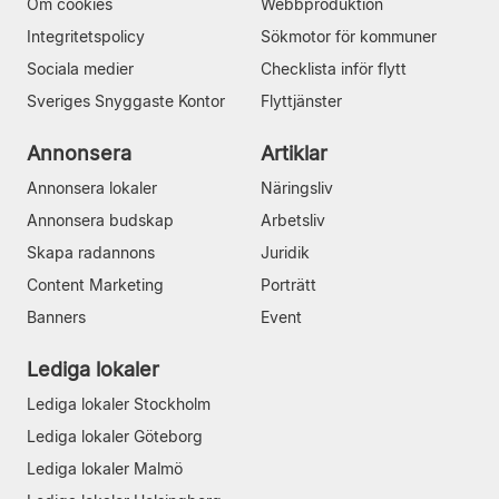
Om cookies
Webbproduktion
Integritetspolicy
Sökmotor för kommuner
Sociala medier
Checklista inför flytt
Sveriges Snyggaste Kontor
Flyttjänster
Annonsera
Artiklar
Annonsera lokaler
Näringsliv
Annonsera budskap
Arbetsliv
Skapa radannons
Juridik
Content Marketing
Porträtt
Banners
Event
Lediga lokaler
Lediga lokaler Stockholm
Lediga lokaler Göteborg
Lediga lokaler Malmö