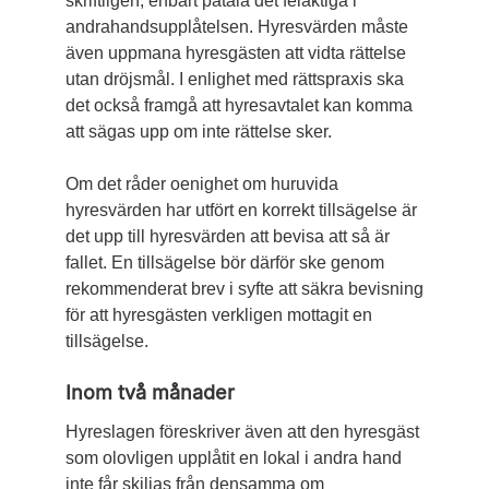
skriftligen, enbart påtala det fel­aktiga i
andrahandsupplåtelsen. Hyresvärden måste
även uppmana hyresgästen att vidta rättelse
utan dröjsmål. I enlighet med rättspraxis ska
det också framgå att hyres­avtalet kan komma
att sägas upp om inte ­rättelse sker.
Om det råder oenighet om huruvida
hyresvärden har utfört en korrekt tillsägelse är
det upp till hyresvärden att bevisa att så är
fallet. En tillsägelse bör därför ske genom
rekommenderat brev i syfte att säkra bevisning
för att hyresgästen verkligen mottagit en
tillsägelse.
Inom två månader
Hyreslagen föreskriver även att den hyresgäst
som olovligen upplåtit en lokal i andra hand
inte får skiljas från densamma om