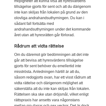
möjligheter att kunna visa att hyresvärdens
tillsägelse gjorts för sent och att du därigenom
inte kan skiljas från lokalen på grund av den
olovliga andrahandsuthyrningen. Du kan i
sådant fall fortsätta med
andrahandsuthyrningen under det kommande
året utan att hyresrätten går förlorad.
Rådrum att vidta rättelse
Om du däremot gör bedömningen att det inte
går att bevisa att hyresvärdens tillsägelse
gjorts för sent behöver du emellertid inte
misströsta. Anledningen härtill är att du,
såsom redogjorts ovan, har ett visst rådrum att
vidta rättelse och därigenom möjlighet att
säkerställa att du inte kan skiljas från lokalen.
Rättelsen ska ske utan dröjsmål, vilket enligt
rättspraxis har ansetts vara någonstans
mellan nio dagar och sex veckor. Det är dock