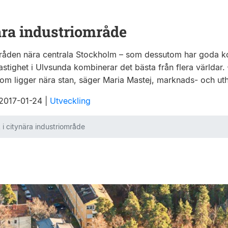
ära industriområde
mråden nära centrala Stockholm – som dessutom har goda ko
tighet i Ulvsunda kombinerar det bästa från flera världar. 
r som ligger nära stan, säger Maria Mastej, marknads- och u
 2017-01-24
|
Utveckling
 i citynära industriområde