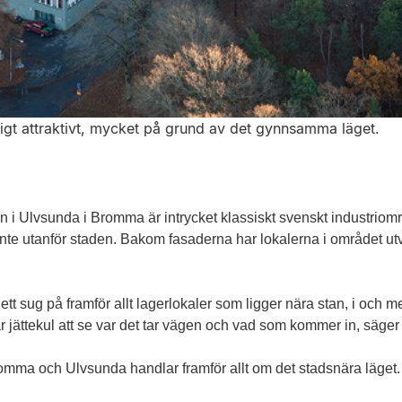
ligt attraktivt, mycket på grund av det gynnsamma läget.
Ulvsunda i Bromma är intrycket klassiskt svenskt industriområ
t inte utanför staden. Bakom fasaderna har lokalerna i området ut
s ett sug på framför allt lagerlokaler som ligger nära stan, i och
är jättekul att se var det tar vägen och vad som kommer in, säger
omma och Ulvsunda handlar framför allt om det stadsnära läget.