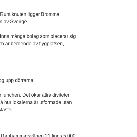
a. Runt knuten ligger Bromma
en av Sverige.
 finns många bolag som placerar sig
och är beroende av flygplatsen,
og upp dörrarna.
 lunchen. Det ökar attraktiviteten
 på hur lokalerna är utformade utan
Mastej.
. På Ranhammarsvägen 21 finns 5 000