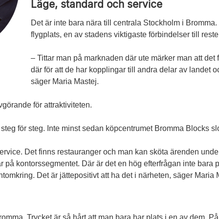
Läge, standard och service
Det är inte bara nära till centrala Stockholm i Bromm
flygplats, en av stadens viktigaste förbindelser till rest
– Tittar man på marknaden där ute märker man att det
där för att de har kopplingar till andra delar av landet 
säger Maria Mastej.
görande för attraktiviteten.
steg för steg. Inte minst sedan köpcentrumet Bromma Blocks sl
 service. Det finns restauranger och man kan sköta ärenden under
tar på kontorssegmentet. Där är det en hög efterfrågan inte bara
omkring. Det är jättepositivt att ha det i närheten, säger ­Maria 
 Bromma. Trycket är så hårt att man bara har plats i en av dem