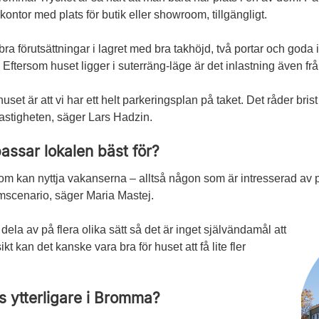
kontor med plats för butik eller showroom, tillgängligt.
r bra förutsättningar i lagret med bra takhöjd, två portar och goda
. Eftersom huset ligger i suterräng-läge är det inlastning även f
uset är att vi har ett helt parkeringsplan på taket. Det råder bris
fastigheten, säger Lars Hadzin.
assar lokalen bäst för?
 kan nyttja ­vakanserna – alltså någon som är intresserad av ­p
mscenario, säger Maria Mastej.
dela av på flera olika sätt så det är inget självändamål att
t kan det kanske vara bra för huset att få lite fler
as ytterligare i Bromma?