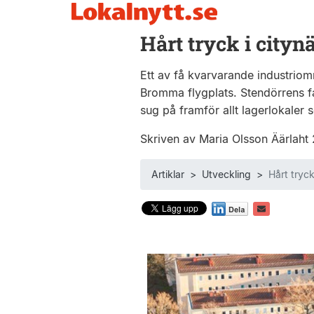
Hårt tryck i cityn
Ett av få kvarvarande industrio
Bromma flygplats. Stendörrens fas
sug på framför allt lager­lokale
Skriven av Maria Olsson Äärlaht
Artiklar
>
Utveckling
>
Hårt tryck