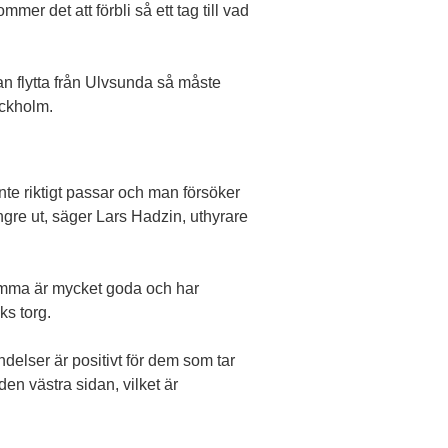
er det att förbli så ett tag till vad
man flytta från Ulvsunda så måste
ockholm.
nte riktigt passar och man försöker
ngre ut, säger Lars Hadzin, ut­hyrare
omma är mycket goda och har
ks torg.
delser är positivt för dem som tar
r den västra sidan, vilket är