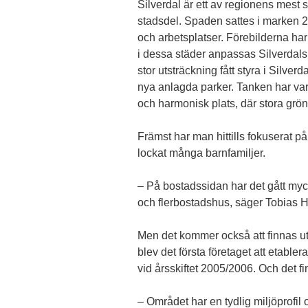
Silverdal är ett av regionens mes
stadsdel. Spaden sattes i marken 2
och arbetsplatser. Förebilderna ha
i dessa städer anpassas Silverdals
stor utsträckning fått styra i Silv
nya anlagda parker. Tanken har vari
och harmonisk plats, där stora grön
Främst har man hittills fokuserat på
lockat många barnfamiljer.
– På bostadssidan har det gått myck
och flerbostadshus, säger Tobias H
Men det kommer också att finnas utr
blev det första företaget att etabl
vid årsskiftet 2005/2006. Och det fi
– Området har en tydlig miljöprofil 