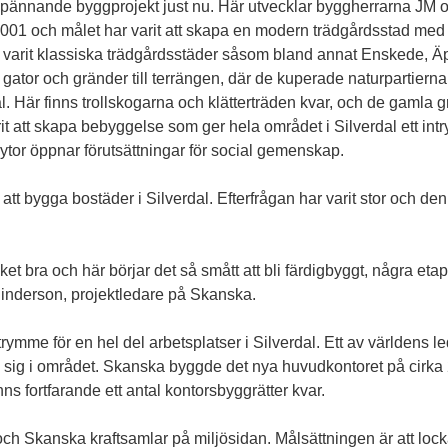
t spännande byggprojekt just nu. Här utvecklar byggherrarna J
001 och målet har varit att skapa en modern trädgårdsstad med 
r varit klassiska trädgårdsstäder såsom bland annat Enskede, 
 gator och gränder till terrängen, där de kuperade naturpartier
erdal. Här finns trollskogarna och klätterträden kvar, och de ga
t att skapa bebyggelse som ger hela området i Silverdal ett int
ytor öppnar förutsättningar för social gemenskap.
 att bygga bostäder i Silverdal. Efterfrågan har varit stor och de
et bra och här börjar det så smått att bli färdigbyggt, några et
inderson, projektledare på Skanska.
ymme för en hel del arbetsplatser i Silverdal. Ett av världens l
era sig i området. Skanska byggde det nya huvudkontoret på cirka
nns fortfarande ett antal kontorsbyggrätter kvar.
och Skanska kraftsamlar på miljösidan. Målsättningen är att locka 