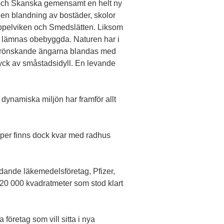
M och Skanska gemensamt en helt ny
en blandning av bostäder, skolor
Äppelviken och Smedslätten. Liksom
na lämnas obebyggda. Naturen har i
mla grönskande ängarna blandas med
ryck av småstadsidyll. En levande
n dynamiska miljön har framför allt
apper finns dock kvar med radhus
edande läkemedelsföretag, Pfizer,
 20 000 kvadratmeter som stod klart
företag som vill sitta i nya