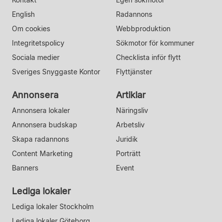
English
Radannons
Om cookies
Webbproduktion
Integritetspolicy
Sökmotor för kommuner
Sociala medier
Checklista inför flytt
Sveriges Snyggaste Kontor
Flyttjänster
Annonsera
Artiklar
Annonsera lokaler
Näringsliv
Annonsera budskap
Arbetsliv
Skapa radannons
Juridik
Content Marketing
Porträtt
Banners
Event
Lediga lokaler
Lediga lokaler Stockholm
Lediga lokaler Göteborg