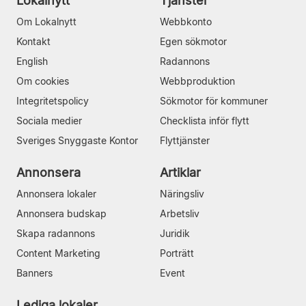
Lokalnytt
Tjänster
Om Lokalnytt
Webbkonto
Kontakt
Egen sökmotor
English
Radannons
Om cookies
Webbproduktion
Integritetspolicy
Sökmotor för kommuner
Sociala medier
Checklista inför flytt
Sveriges Snyggaste Kontor
Flyttjänster
Annonsera
Artiklar
Annonsera lokaler
Näringsliv
Annonsera budskap
Arbetsliv
Skapa radannons
Juridik
Content Marketing
Porträtt
Banners
Event
Lediga lokaler