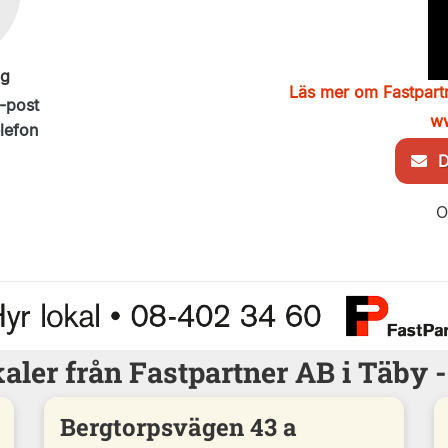
ng
Läs mer om Fastpart
-post
ww
elefon
De
O
kaler från Fastpartner AB i Täby 
Bergtorpsvägen 43 a