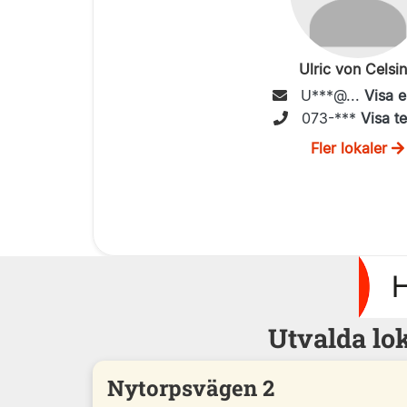
Ulric von Celsi
U***@...
Visa e
073-***
Visa t
Fler lokaler
Utvalda lo
Nytorpsvägen 2