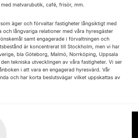
 med matvarubutik, café, frisör, mm.
 som äger och förvaltar fastigheter långsiktigt med
a och långvariga relationer med våra hyresgäster
s önskemål samt engagerade i förvaltningen och
etsbestånd är koncentrerat till Stockholm, men vi har
i Sverige, bla Göteborg, Malmö, Norrköping, Uppsala
 den tekniska utvecklingen av våra fastigheter. Vi ser
plånboken i att vara en engagerad hyresvärd. Vår
da och har korta beslutsvägar vilket uppskattas av