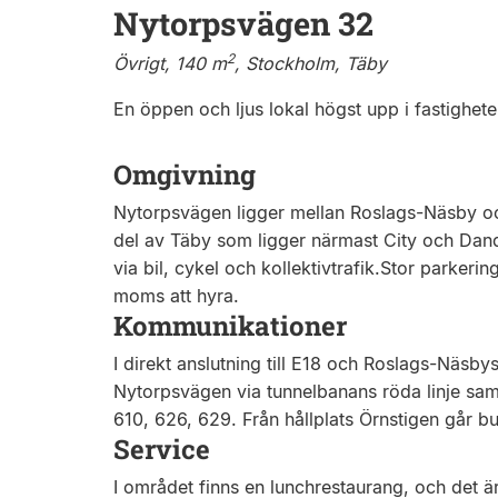
Nytorpsvägen 32
2
Övrigt, 140 m
, Stockholm, Täby
En öppen och ljus lokal högst upp i fastighete
Omgivning
Nytorpsvägen ligger mellan Roslags-Näsby och 
del av Täby som ligger närmast City och Dand
via bil, cykel och kollektivtrafik.Stor parker
moms att hyra.
Kommunikationer
I direkt anslutning till E18 och Roslags-Näsbys 
Nytorpsvägen via tunnelbanans röda linje samt 
610, 626, 629. Från hållplats Örnstigen går b
Service
I området finns en lunchrestaurang, och det är