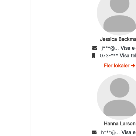
Jessica Backm
j***@...
Visa e
073-***
Visa te
Fler lokaler
Hanna Larson
h***@...
Visa e