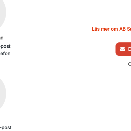
Läs mer om AB S
an
-post
De
lefon
O
-post