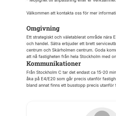
- Möjlighet till anpassning efter er verksamhet
Välkommen att kontakta oss för mer informati
Omgivning
Ett strategiskt och väletablerat område nära E
och handel. Sätra erbjuder ett brett serviceu
centrum och Skärholmen centrum. Goda kommu
att nå fastigheten från hela Stockholm med o
Kommunikationer
Från Stockholm C tar det endast ca 15-20 minu
åka på E4/E20 som går precis utanför fastighet
bland annat finns ett busstopp precis utanför f