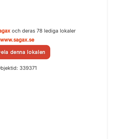
agax
och deras 78 lediga lokaler
www.sagax.se
la denna lokalen
bjektid: 339371