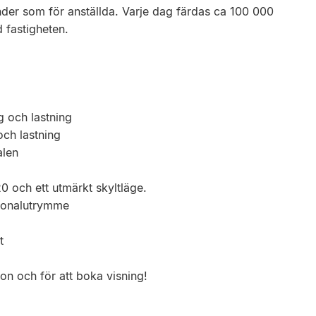
kunder som för anställda. Varje dag färdas ca 100 000
 fastigheten.
g och lastning
och lastning
alen
0 och ett utmärkt skyltläge.
rsonalutrymme
t
on och för att boka visning!