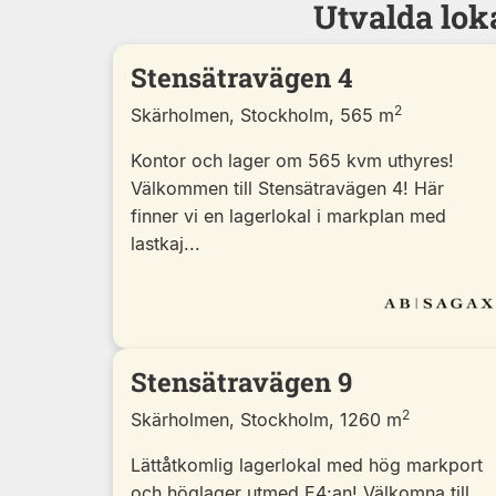
Utvalda lok
Stensätravägen 4
2
Skärholmen, Stockholm, 565 m
Kontor och lager om 565 kvm uthyres!
Välkommen till Stensätravägen 4! Här
finner vi en lagerlokal i markplan med
lastkaj...
Stensätravägen 9
2
Skärholmen, Stockholm, 1260 m
Lättåtkomlig lagerlokal med hög markport
och höglager utmed E4:an! Välkomna till