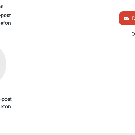
an
-post
De
lefon
O
-post
lefon