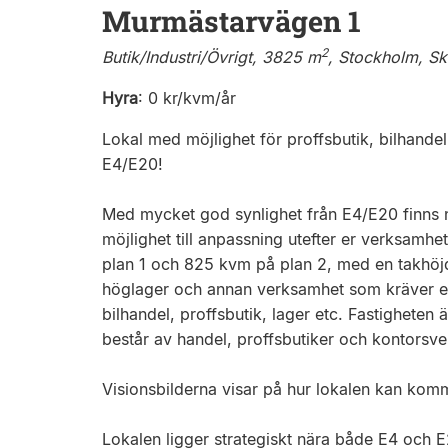
Murmästarvägen 1
2
Butik/Industri/Övrigt, 3825 m
, Stockholm, S
Hyra
:
0 kr/kvm/år
Lokal med möjlighet för proffsbutik, bilhand
E4/E20!
Med mycket god synlighet från E4/E20 finns 
möjlighet till anpassning utefter er verksam
plan 1 och 825 kvm på plan 2, med en takhöjd
höglager och annan verksamhet som kräver ex
bilhandel, proffsbutik, lager etc. Fastigheten
består av handel, proffsbutiker och kontorsv
Visionsbilderna visar på hur lokalen kan komm
Lokalen ligger strategiskt nära både E4 och E2