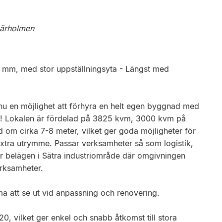
kärholmen
el mm, med stor uppställningsyta - Längst med
nu en möjlighet att förhyra en helt egen byggnad med
het! Lokalen är fördelad på 3825 kvm, 3000 kvm på
 om cirka 7-8 meter, vilket ger goda möjligheter för
tra utrymme. Passar verksamheter så som logistik,
 är belägen i Sätra industriområde där omgivningen
erksamheter.
a att se ut vid anpassning och renovering.
0, vilket ger enkel och snabb åtkomst till stora